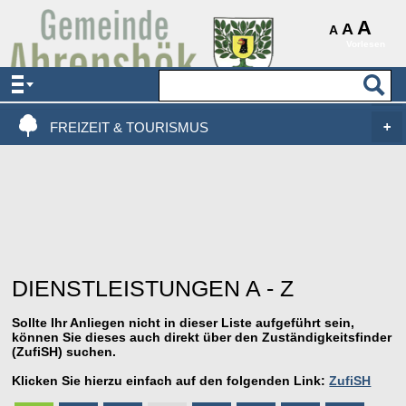
AKTUELLES & SERVICE
A
A
A
Vorlesen
VERWALTUNG & POLITIK
LEBEN, WOHNEN & BAUEN
FREIZEIT & TOURISMUS
DIENSTLEISTUNGEN A - Z
Sollte Ihr Anliegen nicht in dieser Liste aufgeführt sein,
können Sie dieses auch direkt über den Zuständigkeitsfinder
(ZufiSH) suchen.
Klicken Sie hierzu einfach auf den folgenden Link:
ZufiSH