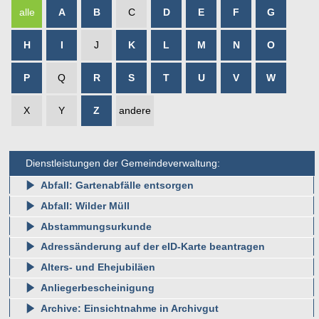
alle
A
B
C
D
E
F
G
H
I
J
K
L
M
N
O
P
Q
R
S
T
U
V
W
X
Y
Z
andere
Dienstleistungen der Gemeindeverwaltung:
Abfall: Gartenabfälle entsorgen
Abfall: Wilder Müll
Abstammungsurkunde
Adressänderung auf der eID-Karte beantragen
Alters- und Ehejubiläen
Anliegerbescheinigung
Archive: Einsichtnahme in Archivgut