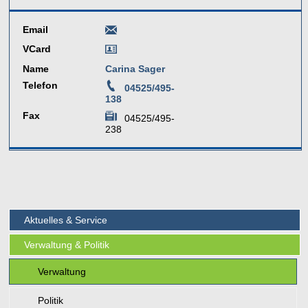
Email
VCard
Name
Carina Sager
Telefon
04525/495-
138
Fax
04525/495-
238
Aktuelles & Service
Verwaltung & Politik
Verwaltung
Politik