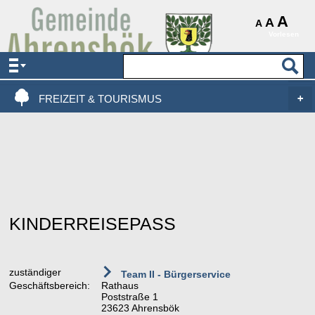
AKTUELLES & SERVICE
A
A
A
Vorlesen
VERWALTUNG & POLITIK
LEBEN, WOHNEN & BAUEN
FREIZEIT & TOURISMUS
KINDERREISEPASS
zuständiger
Team II - Bürgerservice
Geschäftsbereich:
Rathaus
Poststraße 1
23623 Ahrensbök