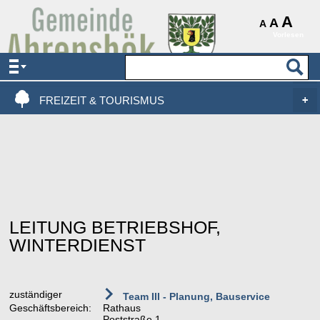
AKTUELLES & SERVICE
A
A
A
Vorlesen
VERWALTUNG & POLITIK
LEBEN, WOHNEN & BAUEN
FREIZEIT & TOURISMUS
LEITUNG BETRIEBSHOF,
WINTERDIENST
zuständiger
Team III - Planung, Bauservice
Geschäftsbereich:
Rathaus
Poststraße 1