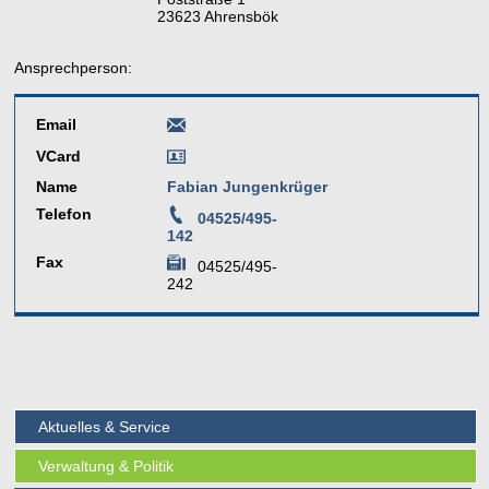
23623 Ahrensbök
Ansprechperson:
Email
VCard
Name
Fabian Jungenkrüger
Telefon
04525/495-
142
Fax
04525/495-
242
Aktuelles & Service
Verwaltung & Politik