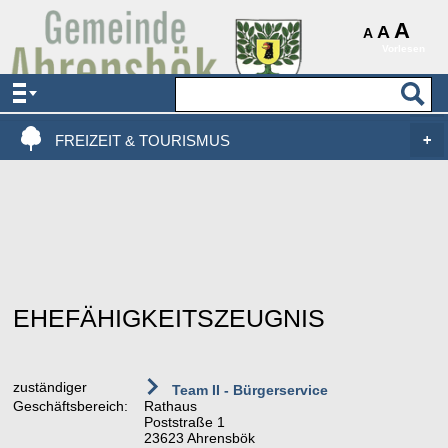
AKTUELLES & SERVICE
A
A
A
Vorlesen
VERWALTUNG & POLITIK
LEBEN, WOHNEN & BAUEN
FREIZEIT & TOURISMUS
EHEFÄHIGKEITSZEUGNIS
zuständiger
Team II - Bürgerservice
Geschäftsbereich:
Rathaus
Poststraße 1
23623 Ahrensbök