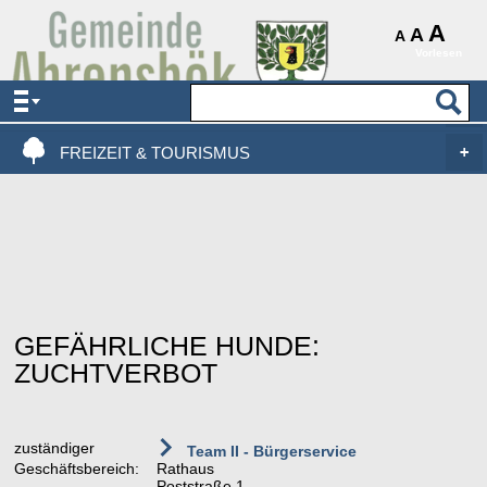
AKTUELLES & SERVICE
A
A
A
Vorlesen
VERWALTUNG & POLITIK
LEBEN, WOHNEN & BAUEN
FREIZEIT & TOURISMUS
GEFÄHRLICHE HUNDE:
ZUCHTVERBOT
zuständiger
Team II - Bürgerservice
Geschäftsbereich:
Rathaus
Poststraße 1