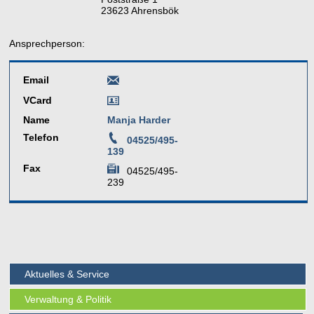
23623 Ahrensbök
Ansprechperson:
Email
VCard
Name
Manja Harder
Telefon
04525/495-
139
Fax
04525/495-
239
Aktuelles & Service
Verwaltung & Politik