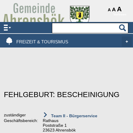
AKTUELLES & SERVICE
A
A
A
Vorlesen
VERWALTUNG & POLITIK
LEBEN, WOHNEN & BAUEN
FREIZEIT & TOURISMUS
FEHLGEBURT: BESCHEINIGUNG
zuständiger
Team II - Bürgerservice
Geschäftsbereich:
Rathaus
Poststraße 1
23623 Ahrensbök