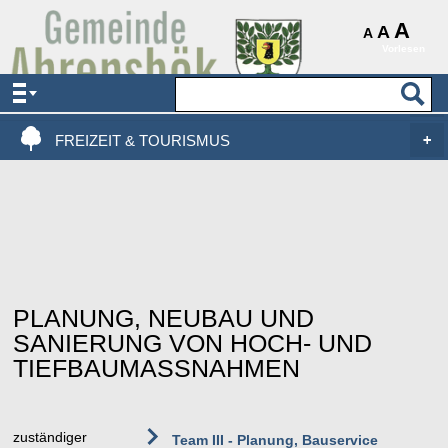
AKTUELLES & SERVICE
A
A
A
Vorlesen
VERWALTUNG & POLITIK
LEBEN, WOHNEN & BAUEN
FREIZEIT & TOURISMUS
PLANUNG, NEUBAU UND
SANIERUNG VON HOCH- UND
TIEFBAUMASSNAHMEN
zuständiger
Team III - Planung, Bauservice