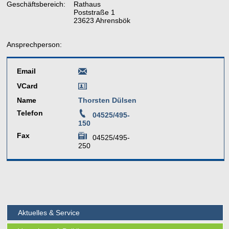
Geschäftsbereich:
Rathaus
Poststraße 1
23623 Ahrensbök
Ansprechperson:
Email
VCard
Name
Thorsten Dülsen
Telefon
04525/495-
150
Fax
04525/495-
250
Aktuelles & Service