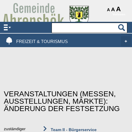
AKTUELLES & SERVICE
A
A
A
Vorlesen
VERWALTUNG & POLITIK
LEBEN, WOHNEN & BAUEN
FREIZEIT & TOURISMUS
VERANSTALTUNGEN (MESSEN,
AUSSTELLUNGEN, MÄRKTE):
ÄNDERUNG DER FESTSETZUNG
zuständiger
Team II - Bürgerservice