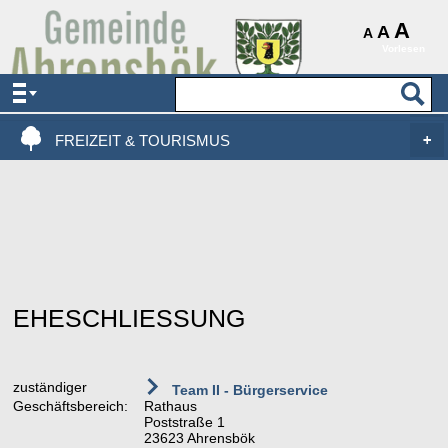
AKTUELLES & SERVICE
A
A
A
Vorlesen
VERWALTUNG & POLITIK
LEBEN, WOHNEN & BAUEN
FREIZEIT & TOURISMUS
EHESCHLIESSUNG
zuständiger
Team II - Bürgerservice
Geschäftsbereich:
Rathaus
Poststraße 1
23623 Ahrensbök