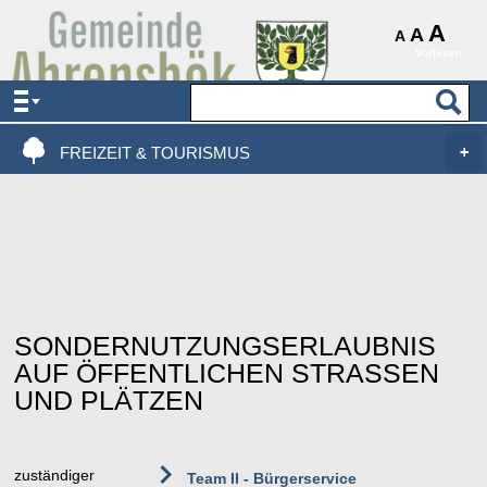
AKTUELLES & SERVICE
A
A
A
Vorlesen
VERWALTUNG & POLITIK
LEBEN, WOHNEN & BAUEN
FREIZEIT & TOURISMUS
SONDERNUTZUNGSERLAUBNIS
AUF ÖFFENTLICHEN STRASSEN U
ND PLÄTZEN
zuständiger
Team II - Bürgerservice