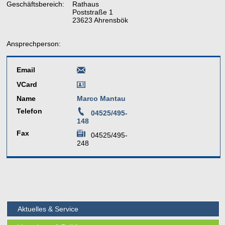
Geschäftsbereich:
Rathaus
Poststraße 1
23623 Ahrensbök
Ansprechperson:
Email
VCard
Name
Marco Mantau
Telefon
04525/495-
148
Fax
04525/495-
248
Aktuelles & Service