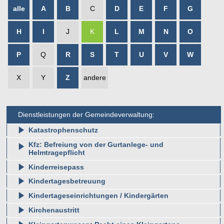
alle
A
B
C
D
E
F
G
H
I
J
K
L
M
N
O
P
Q
R
S
T
U
V
W
X
Y
Z
andere
Dienstleistungen der Gemeindeverwaltung:
Katastrophenschutz
Kfz: Befreiung von der Gurtanlege- und
Helmtragepflicht
Kinderreisepass
Kindertagesbetreuung
Kindertageseinrichtungen / Kindergärten
Kirchenaustritt