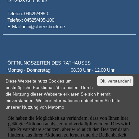
D-23623 Ahrensbök
Telefon: 04525/495-0
Telefax: 04525/495-100
E-Mail: info@ahrensboek.de
ÖFFNUNGSZEITEN DES RATHAUSES
Montag - Donnerstag:
08.30 Uhr - 12.00 Uhr
Donnerstag auch:
14.00 Uhr - 18.00 Uhr
Diese Webseite nutzt Cookies um
Ok, verstanden!
jeden 1. und 3. Montag
16.00 Uhr - 18.00 Uhr
bestmögliche Funktionalität zu bieten. Durch
Freitag
geschlossen
die Nutzung dieser Webseite erklären Sie sich hiermit
oder nach Vereinbarung
einverstanden. Weitere Informationen entnehmen Sie bitte
unserer
Nutzung von Matomo