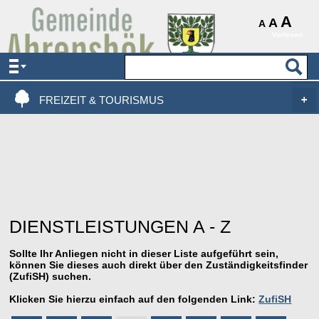
AKTUELLES & SERVICE
A
A
A
Vorlesen
VERWALTUNG & POLITIK
LEBEN, WOHNEN & BAUEN
FREIZEIT & TOURISMUS
DIENSTLEISTUNGEN A - Z
Sollte Ihr Anliegen nicht in dieser Liste aufgeführt sein,
können Sie dieses auch direkt über den Zuständigkeitsfinder
(ZufiSH) suchen.
Klicken Sie hierzu einfach auf den folgenden Link:
ZufiSH