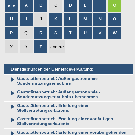
alle
A
B
C
D
E
F
G
H
I
J
K
L
M
N
O
P
Q
R
S
T
U
V
W
X
Y
Z
andere
Dienstleistungen der Gemeindeverwaltung:
Gaststättenbetrieb: Außengastronomie -
Sondernutzungserlaubnis
Gaststättenbetrieb: Außengastronomie -
Sondernutzungserlaubnis übernehmen
Gaststättenbetrieb: Erteilung einer
Stellvertretungserlaubnis
Gaststättenbetrieb: Erteilung einer vorläufigen
Stellvertretungserlaubnis
Gaststättenbetrieb: Erteilung einer vorübergehenden