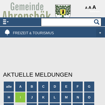
AKTUELLES & SERVICE
A
A
A
Vorlesen
VERWALTUNG & POLITIK
LEBEN, WOHNEN & BAUEN
FREIZEIT & TOURISMUS
AKTUELLE MELDUNGEN
alle
A
B
C
D
E
F
G
H
I
J
K
L
M
N
O