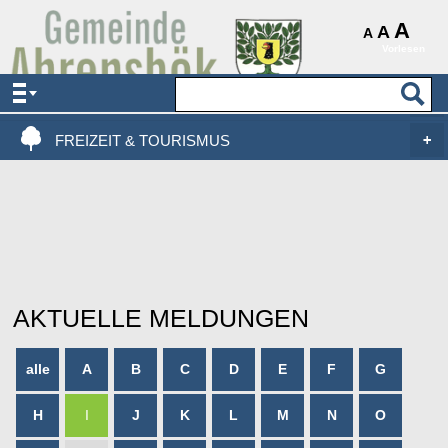
AKTUELLES & SERVICE
A
A
A
Vorlesen
VERWALTUNG & POLITIK
LEBEN, WOHNEN & BAUEN
FREIZEIT & TOURISMUS
AKTUELLE MELDUNGEN
alle
A
B
C
D
E
F
G
H
I
J
K
L
M
N
O