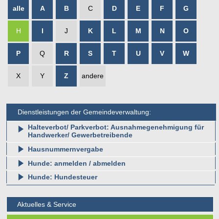
alle
A
B
C
D
E
F
G
H
I
J
K
L
M
N
O
P
Q
R
S
T
U
V
W
X
Y
Z
andere
Dienstleistungen der Gemeindeverwaltung:
Halteverbot/ Parkverbot: Ausnahmegenehmigung für
Handwerker/ Gewerbetreibende
Hausnummernvergabe
Hunde: anmelden / abmelden
Hunde: Hundesteuer
Aktuelles & Service