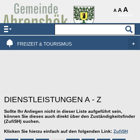
AKTUELLES & SERVICE
A
A
A
Vorlesen
VERWALTUNG & POLITIK
LEBEN, WOHNEN & BAUEN
FREIZEIT & TOURISMUS
DIENSTLEISTUNGEN A - Z
Sollte Ihr Anliegen nicht in dieser Liste aufgeführt sein,
können Sie dieses auch direkt über den Zuständigkeitsfinder
(ZufiSH) suchen.
Klicken Sie hierzu einfach auf den folgenden Link:
ZufiSH