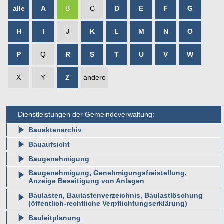
alle
A
B
C
D
E
F
G
H
I
J
K
L
M
N
O
P
Q
R
S
T
U
V
W
X
Y
Z
andere
Dienstleistungen der Gemeindeverwaltung:
Bauaktenarchiv
Bauaufsicht
Baugenehmigung
Baugenehmigung, Genehmigungsfreistellung,
Anzeige Beseitigung von Anlagen
Baulasten, Baulastenverzeichnis, Baulastlöschung
(öffentlich-rechtliche Verpflichtungserklärung)
Bauleitplanung