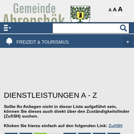
AKTUELLES & SERVICE
A
A
A
Vorlesen
VERWALTUNG & POLITIK
LEBEN, WOHNEN & BAUEN
FREIZEIT & TOURISMUS
DIENSTLEISTUNGEN A - Z
Sollte Ihr Anliegen nicht in dieser Liste aufgeführt sein,
können Sie dieses auch direkt über den Zuständigkeitsfinder
(ZufiSH) suchen.
Klicken Sie hierzu einfach auf den folgenden Link:
ZufiSH