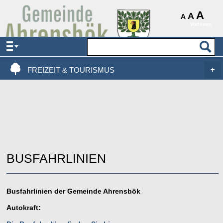
AKTUELLES & SERVICE
A
A
A
Vorlesen
VERWALTUNG & POLITIK
LEBEN, WOHNEN & BAUEN
FREIZEIT & TOURISMUS
BUSFAHRLINIEN
Busfahrlinien der Gemeinde Ahrensbök
Autokraft: