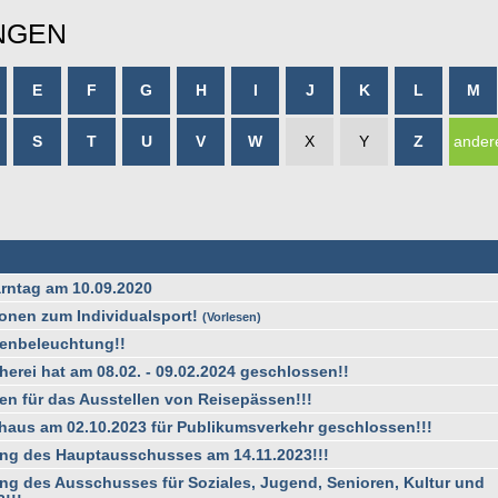
NGEN
E
F
G
H
I
J
K
L
M
S
T
U
V
W
X
Y
Z
ander
rntag am 10.09.2020
ionen zum Individualsport!
Vorlesen
ßenbeleuchtung!!
erei hat am 08.02. - 09.02.2024 geschlossen!!
ten für das Ausstellen von Reisepässen!!!
haus am 02.10.2023 für Publikumsverkehr geschlossen!!!
ung des Hauptausschusses am 14.11.2023!!!
ung des Ausschusses für Soziales, Jugend, Senioren, Kultur und