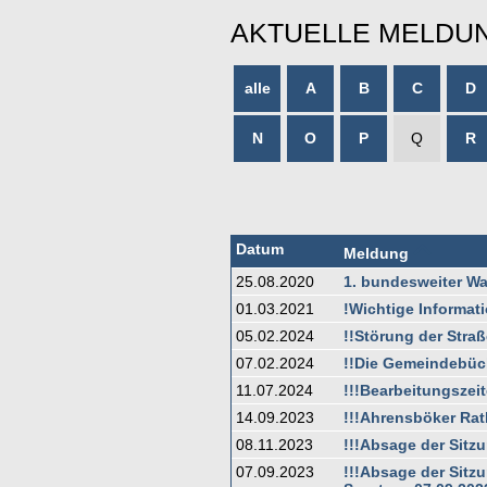
AKTUELLE MELDU
alle
A
B
C
D
N
O
P
Q
R
Datum
Meldung
25.08.2020
1. bundesweiter Wa
01.03.2021
!Wichtige Informat
05.02.2024
!!Störung der Stra
07.02.2024
!!Die Gemeindebüch
11.07.2024
!!!Bearbeitungszei
14.09.2023
!!!Ahrensböker Rat
08.11.2023
!!!Absage der Sitz
07.09.2023
!!!Absage der Sitz