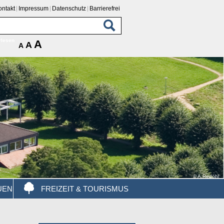
ontakt
Impressum
Datenschutz
Barrierefrei
rlesen
A
A
A
© A.Redöhl
UEN
FREIZEIT & TOURISMUS