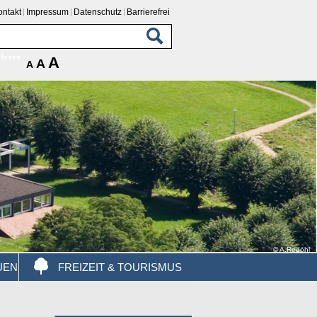
ontakt
Impressum
Datenschutz
Barrierefrei
rlesen
A
A
A
© A.Redöhl
UEN
FREIZEIT & TOURISMUS