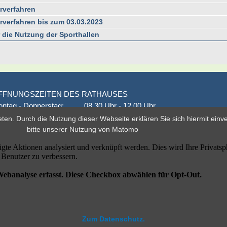
erverfahren
erverfahren bis zum 03.03.2023
 die Nutzung der Sporthallen
FFNUNGSZEITEN DES RATHAUSES
ntag - Donnerstag:
08.30 Uhr - 12.00 Uhr
onnerstag auch:
14.00 Uhr - 18.00 Uhr
eten. Durch die Nutzung dieser Webseite erklären Sie sich hiermit ein
den 1. und 3. Montag
16.00 Uhr - 18.00 Uhr
bitte unserer
Nutzung von Matomo
eitag
geschlossen
er nach Vereinbarung
Zum Datenschutz.