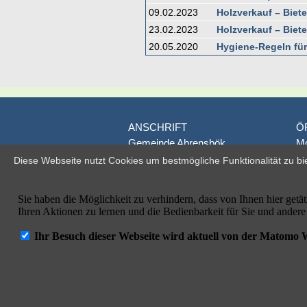
09.02.2023
Holzverkauf – Biet
23.02.2023
Holzverkauf – Biet
20.05.2020
Hygiene-Regeln für
ANSCHRIFT
Ö
Gemeinde Ahrensbök
Mo
Poststraße 1
D
Diese Webseite nutzt Cookies um bestmögliche Funktionalität zu bi
D-23623 Ahrensbök
je
Fr
Telefon: 04525/495-0
od
Telefax: 04525/495-100
E-Mail: info@ahrensboek.de