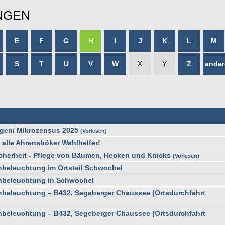
NGEN
E
F
G
H
I
J
K
L
M
S
T
U
V
W
X
Y
Z
ander
gen/ Mikrozensus 2025
Vorlesen
 alle Ahrensböker Wahlhelfer!
cherheit - Pflege von Bäumen, Hecken und Knicks
Vorlesen
nbeleuchtung im Ortsteil Schwochel
enbeleuchtung in Schwochel
nbeleuchtung – B432, Segeberger Chaussee (Ortsdurchfahrt
nbeleuchtung – B432, Segeberger Chaussee (Ortsdurchfahrt