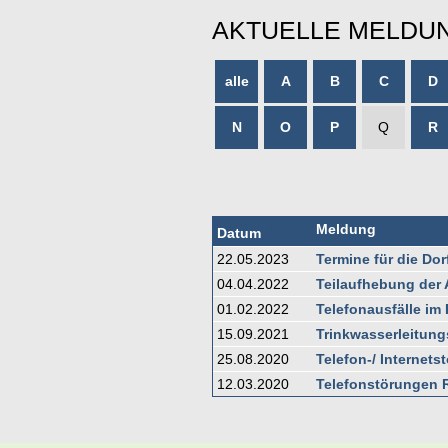
AKTUELLE MELDU
alle
A
B
C
D
N
O
P
Q
R
Meldung
Datum
22.05.2023
Termine für die D
04.04.2022
Teilaufhebung der 
01.02.2022
Telefonausfälle i
15.09.2021
Trinkwasserleitungs
25.08.2020
Telefon-/ Internet
12.03.2020
Telefonstörungen 