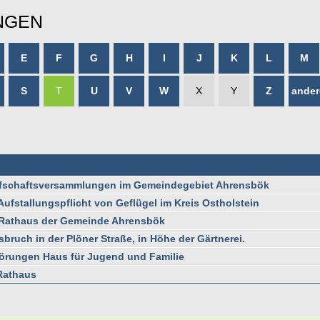
NGEN
E
F
G
H
I
J
K
L
M
S
T
U
V
W
X
Y
Z
ander
orfschaftsversammlungen im Gemeindegebiet Ahrensbök
Aufstallungspflicht von Geflügel im Kreis Ostholstein
m Rathaus der Gemeinde Ahrensbök
bruch in der Plöner Straße, in Höhe der Gärtnerei.
störungen Haus für Jugend und Familie
Rathaus