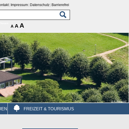
ontakt
Impressum
Datenschutz
Barrierefrei
rlesen
A
A
A
© A.Redöhl
UEN
FREIZEIT & TOURISMUS