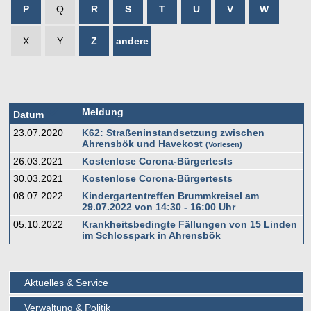
P
Q
R
S
T
U
V
W
X
Y
Z
andere
Meldung
Datum
23.07.2020
K62: Straßeninstandsetzung zwischen
Ahrensbök und Havekost
Vorlesen
26.03.2021
Kostenlose Corona-Bürgertests
30.03.2021
Kostenlose Corona-Bürgertests
08.07.2022
Kindergartentreffen Brummkreisel am
29.07.2022 von 14:30 - 16:00 Uhr
05.10.2022
Krankheitsbedingte Fällungen von 15 Linden
im Schlosspark in Ahrensbök
Aktuelles & Service
Verwaltung & Politik