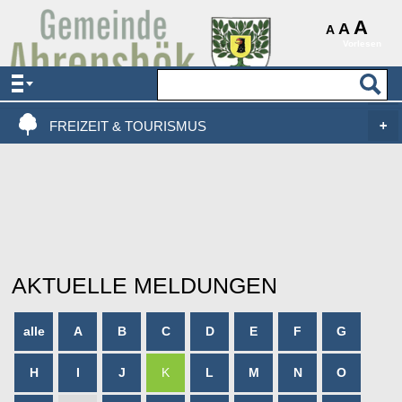
AKTUELLES & SERVICE
A
A
A
Vorlesen
VERWALTUNG & POLITIK
LEBEN, WOHNEN & BAUEN
FREIZEIT & TOURISMUS
AKTUELLE MELDUNGEN
alle
A
B
C
D
E
F
G
H
I
J
K
L
M
N
O