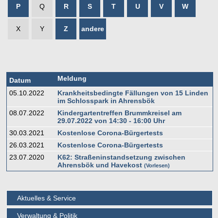
P
Q
R
S
T
U
V
W
X
Y
Z
andere
Meldung
Datum
05.10.2022
Krankheitsbedingte Fällungen von 15 Linden
im Schlosspark in Ahrensbök
08.07.2022
Kindergartentreffen Brummkreisel am
29.07.2022 von 14:30 - 16:00 Uhr
30.03.2021
Kostenlose Corona-Bürgertests
26.03.2021
Kostenlose Corona-Bürgertests
23.07.2020
K62: Straßeninstandsetzung zwischen
Ahrensbök und Havekost
Vorlesen
Aktuelles & Service
Verwaltung & Politik