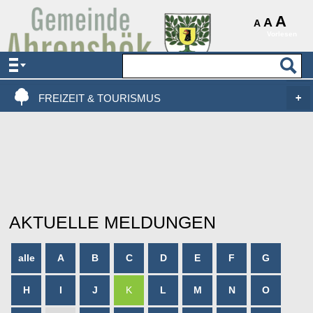
AKTUELLES & SERVICE
A
A
A
Vorlesen
VERWALTUNG & POLITIK
LEBEN, WOHNEN & BAUEN
FREIZEIT & TOURISMUS
AKTUELLE MELDUNGEN
alle
A
B
C
D
E
F
G
H
I
J
K
L
M
N
O