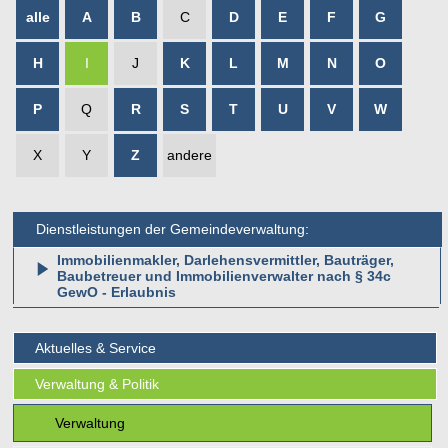
alle
A
B
C
D
E
F
G
H
I
J
K
L
M
N
O
P
Q
R
S
T
U
V
W
X
Y
Z
andere
Dienstleistungen der Gemeindeverwaltung:
Immobilienmakler, Darlehensvermittler, Bauträger,
Baubetreuer und Immobilienverwalter nach § 34c
GewO - Erlaubnis
Aktuelles & Service
Verwaltung & Politik
Verwaltung