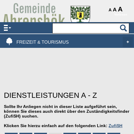
AKTUELLES & SERVICE
A
A
A
Vorlesen
VERWALTUNG & POLITIK
LEBEN, WOHNEN & BAUEN
FREIZEIT & TOURISMUS
DIENSTLEISTUNGEN A - Z
Sollte Ihr Anliegen nicht in dieser Liste aufgeführt sein,
können Sie dieses auch direkt über den Zuständigkeitsfinder
(ZufiSH) suchen.
Klicken Sie hierzu einfach auf den folgenden Link:
ZufiSH