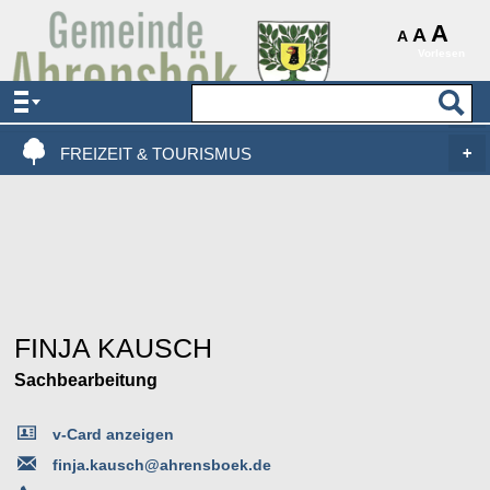
AKTUELLES & SERVICE
A
A
A
Vorlesen
VERWALTUNG & POLITIK
LEBEN, WOHNEN & BAUEN
FREIZEIT & TOURISMUS
FINJA KAUSCH
Sachbearbeitung
v-Card anzeigen
finja.kausch@ahrensboek.de