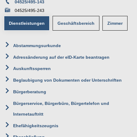
04525/495-143
04525/495-243
Dienstleistungen
Geschäftsbereich
Zimmer
14
Abstammungsurkunde
Team II - Bürgerservice
Erdgeschoss
Rathaus
Adressänderung auf der eID-Karte beantragen
Einwohnermeldeamt
Poststraße 1
Auskunftssperren
23623 Ahrensbök
Beglaubigung von Dokumenten oder Unterschriften
Bürgerberatung
Bürgerservice, Bürgerbüro, Bürgertelefon und
Internetauftritt
Ehefähigkeitszeugnis