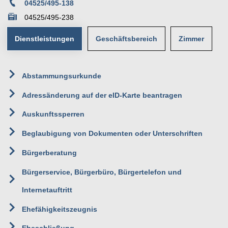
04525/495-138
04525/495-238
Dienstleistungen
Geschäftsbereich
Zimmer
15
Abstammungsurkunde
Team II - Bürgerservice
Erdgeschoss
Rathaus
Adressänderung auf der eID-Karte beantragen
Einwohnermeldeamt
Poststraße 1
Auskunftssperren
23623 Ahrensbök
Standesamt
Beglaubigung von Dokumenten oder Unterschriften
Bürgerberatung
Bürgerservice, Bürgerbüro, Bürgertelefon und
Internetauftritt
Ehefähigkeitszeugnis