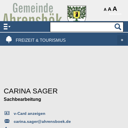
AKTUELLES & SERVICE
A
A
A
Vorlesen
VERWALTUNG & POLITIK
LEBEN, WOHNEN & BAUEN
FREIZEIT & TOURISMUS
CARINA SAGER
Sachbearbeitung
v-Card anzeigen
carina.sager@ahrensboek.de