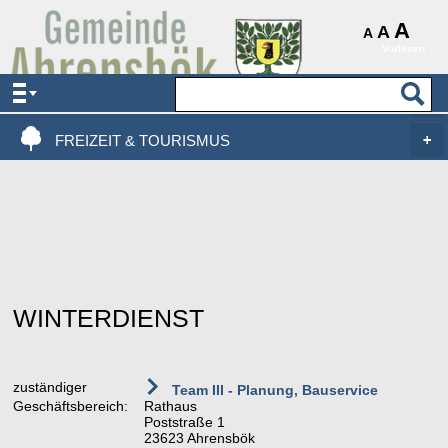
AKTUELLES & SERVICE
A
A
A
Vorlesen
VERWALTUNG & POLITIK
LEBEN, WOHNEN & BAUEN
FREIZEIT & TOURISMUS
WINTERDIENST
zuständiger
Team III - Planung, Bauservice
Geschäftsbereich:
Rathaus
Poststraße 1
23623 Ahrensbök