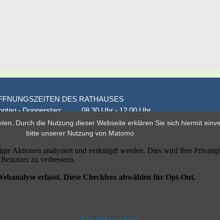
FFNUNGSZEITEN DES RATHAUSES
ntag - Donnerstag:
08.30 Uhr - 12.00 Uhr
onnerstag auch:
14.00 Uhr - 18.00 Uhr
eten. Durch die Nutzung dieser Webseite erklären Sie sich hiermit ein
den 1. und 3. Montag
16.00 Uhr - 18.00 Uhr
bitte unserer
Nutzung von Matomo
eitag
geschlossen
er nach Vereinbarung