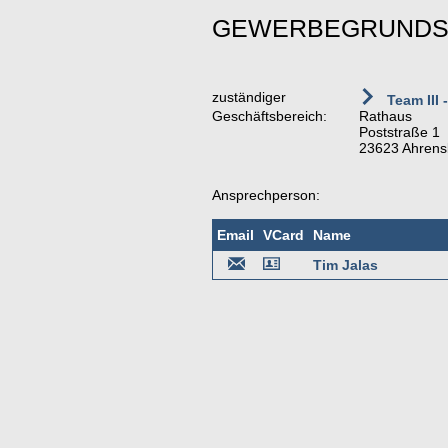
GEWERBEGRUNDS
zuständiger
Team III 
Geschäftsbereich:
Rathaus
Poststraße 1
23623 Ahrens
Ansprechperson:
Email
VCard
Name
Tim Jalas