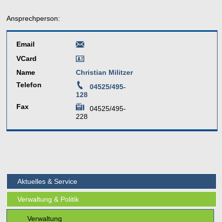
Ansprechperson:
Email
VCard
Name
Christian Militzer
Telefon
04525/495-
128
Fax
04525/495-
228
Aktuelles & Service
Verwaltung & Politik
Verwaltung