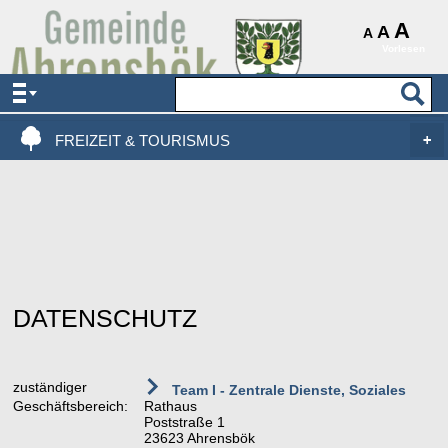
AKTUELLES & SERVICE
A
A
A
Vorlesen
VERWALTUNG & POLITIK
LEBEN, WOHNEN & BAUEN
FREIZEIT & TOURISMUS
DATENSCHUTZ
zuständiger
Team I - Zentrale Dienste, Soziales
Geschäftsbereich:
Rathaus
Poststraße 1
23623 Ahrensbök