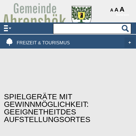
AKTUELLES & SERVICE
A
A
A
Vorlesen
VERWALTUNG & POLITIK
LEBEN, WOHNEN & BAUEN
FREIZEIT & TOURISMUS
SPIELGERÄTE MIT
GEWINNMÖGLICHKEIT:
GEEIGNETHEITDES
AUFSTELLUNGSORTES