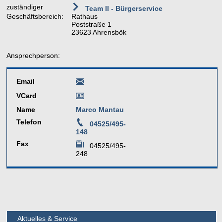
zuständiger
Team II - Bürgerservice
Geschäftsbereich:
Rathaus
Poststraße 1
23623 Ahrensbök
Ansprechperson:
Email
VCard
Name
Marco Mantau
Telefon
04525/495-
148
Fax
04525/495-
248
Aktuelles & Service