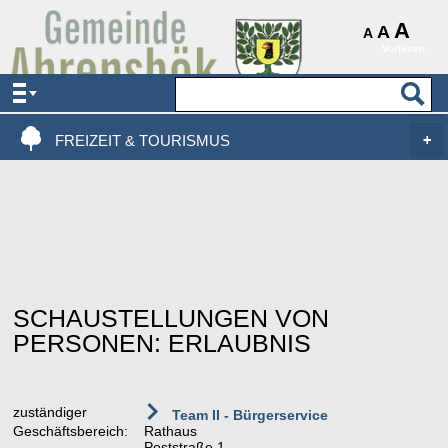
AKTUELLES & SERVICE
A
A
A
Vorlesen
VERWALTUNG & POLITIK
LEBEN, WOHNEN & BAUEN
FREIZEIT & TOURISMUS
SCHAUSTELLUNGEN VON
PERSONEN: ERLAUBNIS
zuständiger
Team II - Bürgerservice
Geschäftsbereich:
Rathaus
Poststraße 1