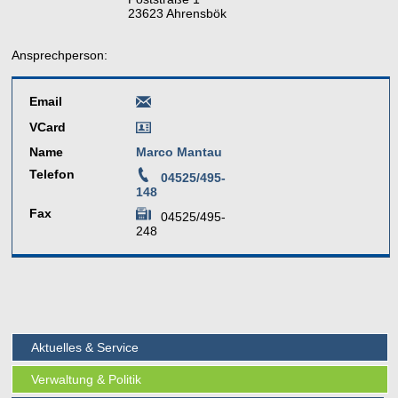
23623 Ahrensbök
Ansprechperson:
Email
VCard
Name
Marco Mantau
Telefon
04525/495-
148
Fax
04525/495-
248
Aktuelles & Service
Verwaltung & Politik