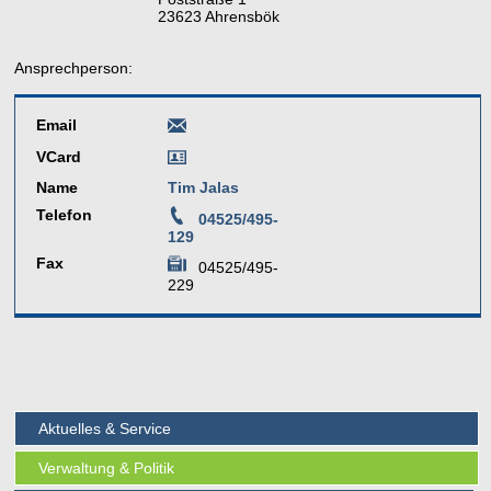
23623 Ahrensbök
Ansprechperson:
Email
VCard
Name
Tim Jalas
Telefon
04525/495-
129
Fax
04525/495-
229
Aktuelles & Service
Verwaltung & Politik