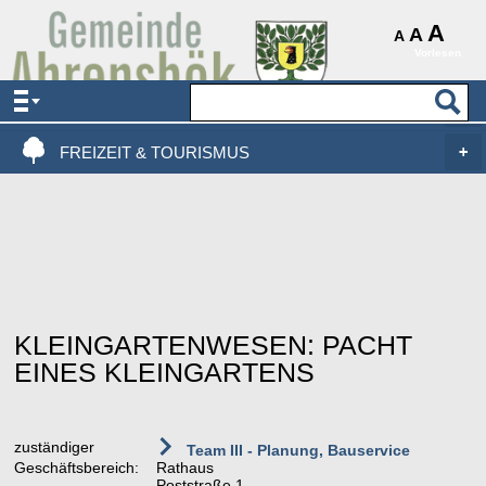
AKTUELLES & SERVICE
A
A
A
Vorlesen
VERWALTUNG & POLITIK
LEBEN, WOHNEN & BAUEN
FREIZEIT & TOURISMUS
KLEINGARTENWESEN: PACHT
EINES KLEINGARTENS
zuständiger
Team III - Planung, Bauservice
Geschäftsbereich:
Rathaus
Poststraße 1