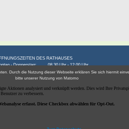
FFNUNGSZEITEN DES RATHAUSES
ntag - Donnerstag:
08.30 Uhr - 12.00 Uhr
onnerstag auch:
14.00 Uhr - 18.00 Uhr
eten. Durch die Nutzung dieser Webseite erklären Sie sich hiermit ein
den 1. und 3. Montag
16.00 Uhr - 18.00 Uhr
bitte unserer
Nutzung von Matomo
eitag
geschlossen
er nach Vereinbarung