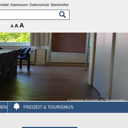
ontakt
Impressum
Datenschutz
Barrierefrei
rlesen
A
A
A
© Gemeinde Ahrensbök -Der Bürgermeister-
UEN
FREIZEIT & TOURISMUS