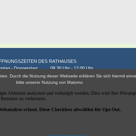
FFNUNGSZEITEN DES RATHAUSES
ntag - Donnerstag:
08.30 Uhr - 12.00 Uhr
onnerstag auch:
14.00 Uhr - 18.00 Uhr
eten. Durch die Nutzung dieser Webseite erklären Sie sich hiermit ein
den 1. und 3. Montag
16.00 Uhr - 18.00 Uhr
bitte unserer
Nutzung von Matomo
eitag
geschlossen
er nach Vereinbarung