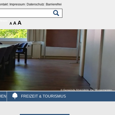
ontakt
Impressum
Datenschutz
Barrierefrei
rlesen
A
A
A
© Gemeinde Ahrensbök -Der Bürgermeister-
UEN
FREIZEIT & TOURISMUS