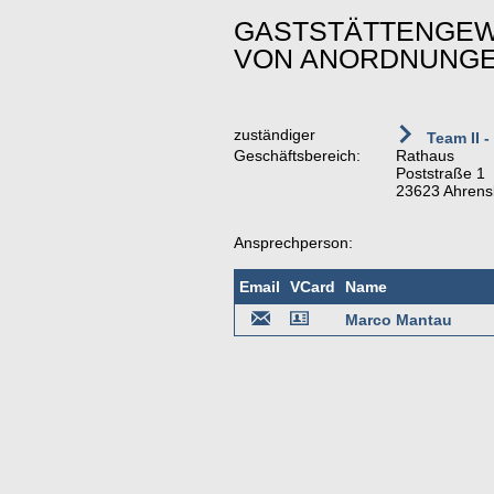
GASTSTÄTTENGEWE
VON ANORDNUNG
zuständiger
Team II -
Geschäftsbereich:
Rathaus
Poststraße 1
23623 Ahrens
Ansprechperson:
Email
VCard
Name
Marco Mantau