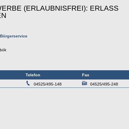
RBE (ERLAUBNISFREI): ERLASS
EN
 Bürgerservice
bök
Telefon
Fax
04525/495-148
04525/495-248