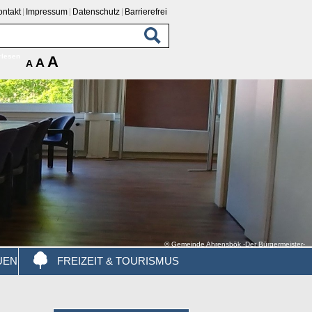
ontakt
Impressum
Datenschutz
Barrierefrei
rlesen
A
A
A
© Gemeinde Ahrensbök -Der Bürgermeister-
UEN
FREIZEIT & TOURISMUS