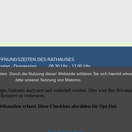
FFNUNGSZEITEN DES RATHAUSES
ntag - Donnerstag:
08.30 Uhr - 12.00 Uhr
onnerstag auch:
14.00 Uhr - 18.00 Uhr
eten. Durch die Nutzung dieser Webseite erklären Sie sich hiermit ein
den 1. und 3. Montag
16.00 Uhr - 18.00 Uhr
bitte unserer
Nutzung von Matomo
eitag
geschlossen
er nach Vereinbarung