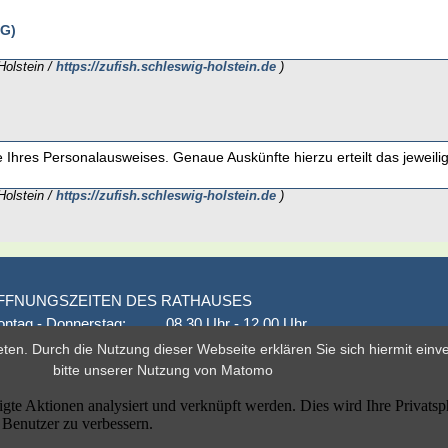
hG)
Holstein /
https://zufish.schleswig-holstein.de
)
e Ihres Personalausweises. Genaue Auskünfte hierzu erteilt das jeweili
Holstein /
https://zufish.schleswig-holstein.de
)
FFNUNGSZEITEN DES RATHAUSES
ntag - Donnerstag:
08.30 Uhr - 12.00 Uhr
onnerstag auch:
14.00 Uhr - 18.00 Uhr
eten. Durch die Nutzung dieser Webseite erklären Sie sich hiermit ein
den 1. und 3. Montag
16.00 Uhr - 18.00 Uhr
bitte unserer
Nutzung von Matomo
eitag
geschlossen
er nach Vereinbarung