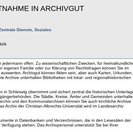
HTNAHME IN ARCHIVGUT
Zentrale Dienste, Soziales
bök
en jedermann offen. Zu wissenschaftlichen Zwecken, für heimatkundlich
er eigenen Familie oder zur Klärung von Rechtsfragen können Sie im
t auswerten. Archivgut können Akten sein, aber auch Karten, Urkunden,
ele Archive unterhalten Bibliotheken mit lokal- und regionalhistorischen
 in Schleswig übernimmt und sichert zentral die historischen Unterla
rgängerbehörden. Die Städte, Kreise, Ämter und Gemeinden unterhalt
rchiv und den Kommunalarchiven können Sie auch kirchliche Archive
s Archiv der Christian-Albrechts-Universität wird im Landesarchiv
kumente in Datenbanken und Verzeichnissen, die in den Lesesälen der
r Verfügung stehen. Das Archivpersonal unterstützt Sie bei Ihrer