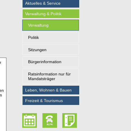
Aktuelles & Service
Verwaltung & Politik
Verwaltung
Politik
Sitzungen
Bürgerinformation
e
Ratsinformation nur für
Mandatsträger
Leben, Wohnen & Bauen
gen
en
Freizeit & Tourismus