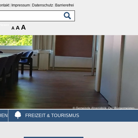
ontakt
Impressum
Datenschutz
Barrierefrei
rlesen
A
A
A
© Gemeinde Ahrensbök -Der Bürgermeister-
UEN
FREIZEIT & TOURISMUS