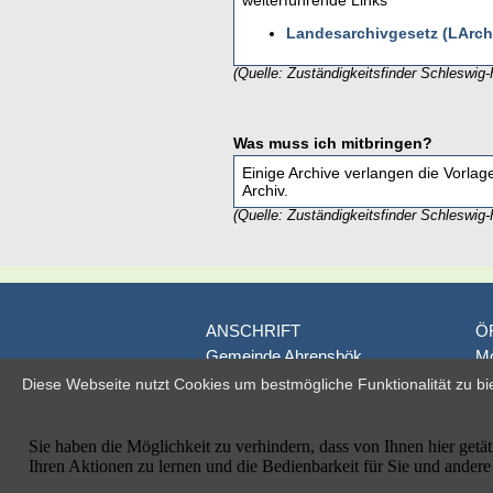
weiterführende Links
Landesarchivgesetz (LArc
(Quelle: Zuständigkeitsfinder Schleswig-
Was muss ich mitbringen?
Einige Archive verlangen die Vorlag
Archiv.
(Quelle: Zuständigkeitsfinder Schleswig-
ANSCHRIFT
Ö
Gemeinde Ahrensbök
Mo
Poststraße 1
D
Diese Webseite nutzt Cookies um bestmögliche Funktionalität zu bi
D-23623 Ahrensbök
je
Fr
Telefon: 04525/495-0
od
Telefax: 04525/495-100