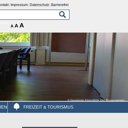
ontakt
Impressum
Datenschutz
Barrierefrei
rlesen
A
A
A
© Gemeinde Ahrensbök -Der Bürgermeister-
UEN
FREIZEIT & TOURISMUS