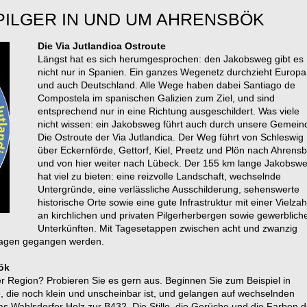
ILGER IN UND UM AHRENSBÖK
Die Via Jutlandica Ostroute
Längst hat es sich herumgesprochen: den Jakobsweg gibt es
nicht nur in Spanien. Ein ganzes Wegenetz durchzieht Europa
und auch Deutschland. Alle Wege haben dabei Santiago de
Compostela im spanischen Galizien zum Ziel, und sind
entsprechend nur in eine Richtung ausgeschildert. Was viele
nicht wissen: ein Jakobsweg führt auch durch unsere Gemein
Die Ostroute der Via Jutlandica. Der Weg führt von Schleswig
über Eckernförde, Gettorf, Kiel, Preetz und Plön nach Ahrens
und von hier weiter nach Lübeck. Der 155 km lange Jakobsw
hat viel zu bieten: eine reizvolle Landschaft, wechselnde
Untergründe, eine verlässliche Ausschilderung, sehenswerte
historische Orte sowie eine gute Infrastruktur mit einer Vielzah
an kirchlichen und privaten Pilgerherbergen sowie gewerblich
Unterkünften. Mit Tagesetappen zwischen acht und zwanzig
f Tagen gegangen werden.
ök
r Region? Probieren Sie es gern aus. Beginnen Sie zum Beispiel in
, die noch klein und unscheinbar ist, und gelangen auf wechselnden
 Wahlsdorfer Holz zur B432. Die Stille, die Gerüche und die Farben 