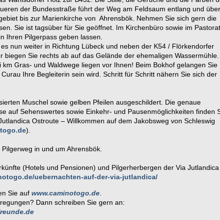
ueren der Bundesstraße führt der Weg am Feldsaum entlang und übe
gebiet bis zur Marienkirche von Ahrensbök. Nehmen Sie sich gern die
ssen. Sie ist tagsüber für Sie geöffnet. Im Kirchenbüro sowie im Pastora
n Ihren Pilgerpass geben lassen.
es nun weiter in Richtung Lübeck und neben der K54 / Flörkendorfer
er biegen Sie rechts ab auf das Gelände der ehemaligen Wassermühle.
rei km Gras- und Waldwege liegen vor Ihnen! Beim Bokhof gelangen Sie
 Curau Ihre Begleiterin sein wird. Schritt für Schritt nähern Sie sich der
isierten Muschel sowie gelben Pfeilen ausgeschildert. Die genaue
se auf Sehenswertes sowie Einkehr- und Pausenmöglichkeiten finden 
 Jutlandica Ostroute – Willkommen auf dem Jakobsweg von Schleswig
togo.de
).
m Pilgerweg in und um Ahrensbök.
rkünfte (Hotels und Pensionen) und Pilgerherbergen der Via Jutlandica
togo.de/uebernachten-auf-der-via-jutlandica/
en Sie auf
www.caminotogo.de
.
regungen? Dann schreiben Sie gern an:
freunde.de