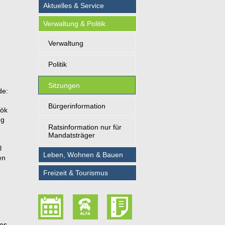
Aktuelles & Service
Verwaltung & Politik
Verwaltung
Politik
Sitzungen
de:
Bürgerinformation
bök
eg
Ratsinformation nur für
Mandatsträger
l
Leben, Wohnen & Bauen
en
Freizeit & Tourismus
des