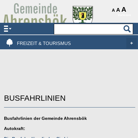
AKTUELLES & SERVICE
A
A
A
Vorlesen
VERWALTUNG & POLITIK
LEBEN, WOHNEN & BAUEN
FREIZEIT & TOURISMUS
BUSFAHRLINIEN
Busfahrlinien der Gemeinde Ahrensbök
Autokraft: