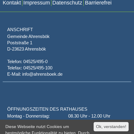
Kontakt
Impressum
Datenschutz
Barrierefrei
ANSCHRIFT
Gemeinde Ahrensbök
Poststraße 1
D-23623 Ahrensbök
Telefon: 04525/495-0
Telefax: 04525/495-100
E-Mail: info@ahrensboek.de
ÖFFNUNGSZEITEN DES RATHAUSES
Montag - Donnerstag:
08.30 Uhr - 12.00 Uhr
Donnerstag auch:
14.00 Uhr - 18.00 Uhr
Diese Webseite nutzt Cookies um
Ok, verstanden!
jeden 1. und 3. Montag
16.00 Uhr - 18.00 Uhr
bestmögliche Funktionalität zu bieten. Durch