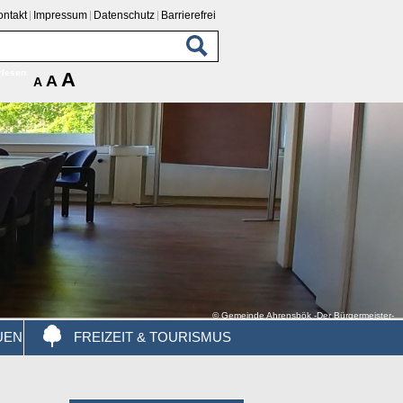
ontakt
Impressum
Datenschutz
Barrierefrei
rlesen
A
A
A
© Gemeinde Ahrensbök -Der Bürgermeister-
UEN
FREIZEIT & TOURISMUS