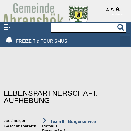
AKTUELLES & SERVICE
A
A
A
Vorlesen
VERWALTUNG & POLITIK
LEBEN, WOHNEN & BAUEN
FREIZEIT & TOURISMUS
LEBENSPARTNERSCHAFT:
AUFHEBUNG
zuständiger
Team II - Bürgerservice
Geschäftsbereich:
Rathaus
Poststraße 1