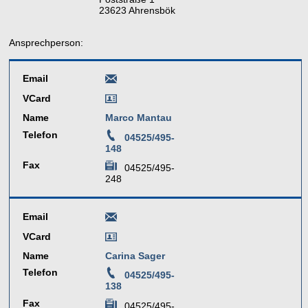
23623 Ahrensbök
Ansprechperson:
Email
VCard
Name
Marco Mantau
Telefon
04525/495-
148
Fax
04525/495-
248
Email
VCard
Name
Carina Sager
Telefon
04525/495-
138
Fax
04525/495-