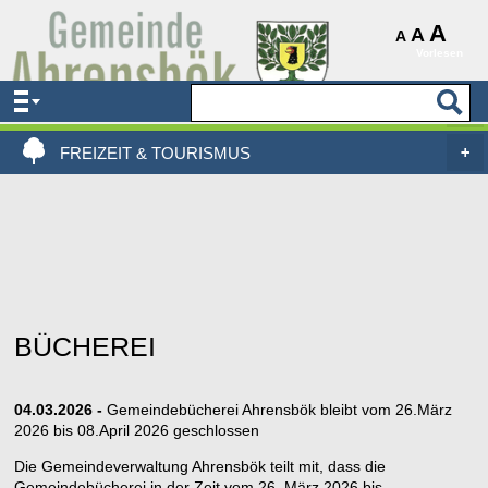
AKTUELLES & SERVICE
A
A
A
Vorlesen
VERWALTUNG & POLITIK
LEBEN, WOHNEN & BAUEN
FREIZEIT & TOURISMUS
BÜCHEREI
04.03.2026 -
Gemeindebücherei Ahrensbök bleibt vom 26.März
2026 bis 08.April 2026 geschlossen
Die Gemeindeverwaltung Ahrensbök teilt mit, dass die
Gemeindebücherei in der Zeit vom 26. März 2026 bis