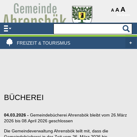
AKTUELLES & SERVICE
A
A
A
Vorlesen
VERWALTUNG & POLITIK
LEBEN, WOHNEN & BAUEN
FREIZEIT & TOURISMUS
BÜCHEREI
04.03.2026 -
Gemeindebücherei Ahrensbök bleibt vom 26.März
2026 bis 08.April 2026 geschlossen
Die Gemeindeverwaltung Ahrensbök teilt mit, dass die
Gemeindebücherei in der Zeit vom 26. März 2026 bis