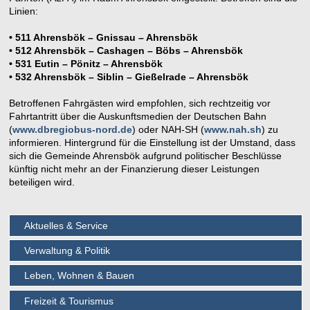
Linien:
• 511 Ahrensbök – Gnissau – Ahrensbök
• 512 Ahrensbök – Cashagen – Böbs – Ahrensbök
• 531 Eutin – Pönitz – Ahrensbök
• 532 Ahrensbök – Siblin – Gießelrade – Ahrensbök
Betroffenen Fahrgästen wird empfohlen, sich rechtzeitig vor
Fahrtantritt über die Auskunftsmedien der Deutschen Bahn
(
www.dbregiobus-nord.de
) oder NAH-SH (
www.nah.sh
) zu
informieren. Hintergrund für die Einstellung ist der Umstand, dass
sich die Gemeinde Ahrensbök aufgrund politischer Beschlüsse
künftig nicht mehr an der Finanzierung dieser Leistungen
beteiligen wird.
Aktuelles & Service
Verwaltung & Politik
Leben, Wohnen & Bauen
Freizeit & Tourismus