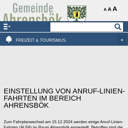
AKTUELLES & SERVICE
A
A
A
Vorlesen
VERWALTUNG & POLITIK
LEBEN, WOHNEN & BAUEN
FREIZEIT & TOURISMUS
EINSTELLUNG VON ANRUF-LINIEN-
FAHRTEN IM BEREICH
AHRENSBÖK
Zum Fahrplanwechsel am 15.12.2024 werden einige Anruf-Linien-
Fahrten (ALFA) im Raum Ahrensbök eingestellt. Betroffen sind die