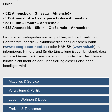
Linien:
• 511 Ahrensbök – Gnissau – Ahrensbök
• 512 Ahrensbök – Cashagen – Böbs – Ahrensbök
• 531 Eutin – Pönitz – Ahrensbök
• 532 Ahrensbök – Siblin – Gießelrade – Ahrensbök
Betroffenen Fahrgästen wird empfohlen, sich rechtzeitig vor
Fahrtantritt über die Auskunftsmedien der Deutschen Bahn
(
www.dbregiobus-nord.de
) oder NAH-SH (
www.nah.sh
) zu
informieren. Hintergrund für die Einstellung ist der Umstand, dass
sich die Gemeinde Ahrensbök aufgrund politischer Beschlüsse
künftig nicht mehr an der Finanzierung dieser Leistungen
beteiligen wird.
Aktuelles & Service
Verwaltung & Politik
Leben, Wohnen & Bauen
Freizeit & Tourismus