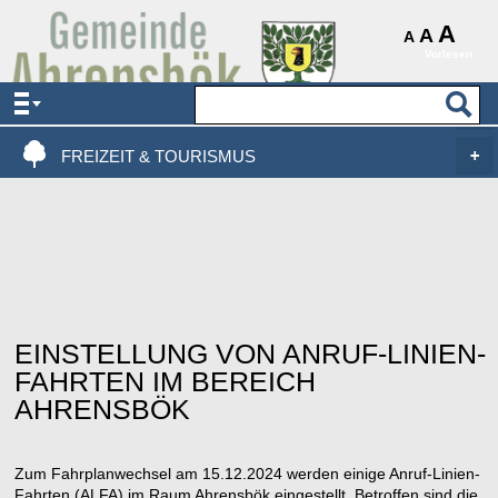
AKTUELLES & SERVICE
A
A
A
Vorlesen
VERWALTUNG & POLITIK
LEBEN, WOHNEN & BAUEN
FREIZEIT & TOURISMUS
EINSTELLUNG VON ANRUF-LINIEN-
FAHRTEN IM BEREICH
AHRENSBÖK
Zum Fahrplanwechsel am 15.12.2024 werden einige Anruf-Linien-
Fahrten (ALFA) im Raum Ahrensbök eingestellt. Betroffen sind die