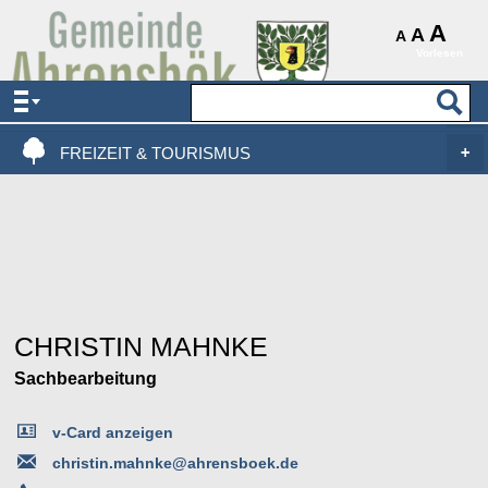
AKTUELLES & SERVICE
A
A
A
Vorlesen
VERWALTUNG & POLITIK
LEBEN, WOHNEN & BAUEN
FREIZEIT & TOURISMUS
CHRISTIN MAHNKE
Sachbearbeitung
v-Card anzeigen
christin.mahnke@ahrensboek.de