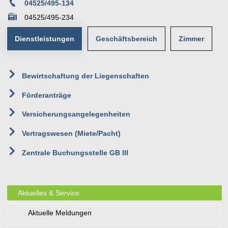
04525/495-134
04525/495-234
Dienstleistungen
Geschäftsbereich
Zimmer
20
Bewirtschaftung der Liegenschaften
Team III - Planung, Bauservice
1. OG
Rathaus
Förderanträge
Poststraße 1
Versicherungsangelegenheiten
23623 Ahrensbök
Vertragswesen (Miete/Pacht)
Zentrale Buchungsstelle GB III
Aktuelles & Service
Aktuelle Meldungen