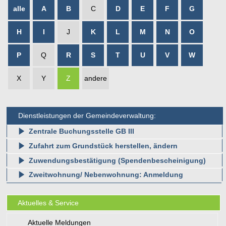
alle
A
B
C
D
E
F
G
H
I
J
K
L
M
N
O
P
Q
R
S
T
U
V
W
X
Y
Z
andere
Dienstleistungen der Gemeindeverwaltung:
Zentrale Buchungsstelle GB III
Zufahrt zum Grundstück herstellen, ändern
Zuwendungsbestätigung (Spendenbescheinigung)
Zweitwohnung/ Nebenwohnung: Anmeldung
Aktuelles & Service
Aktuelle Meldungen