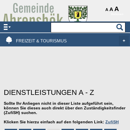
AKTUELLES & SERVICE
A
A
A
Vorlesen
VERWALTUNG & POLITIK
LEBEN, WOHNEN & BAUEN
FREIZEIT & TOURISMUS
DIENSTLEISTUNGEN A - Z
Sollte Ihr Anliegen nicht in dieser Liste aufgeführt sein,
können Sie dieses auch direkt über den Zuständigkeitsfinder
(ZufiSH) suchen.
Klicken Sie hierzu einfach auf den folgenden Link:
ZufiSH