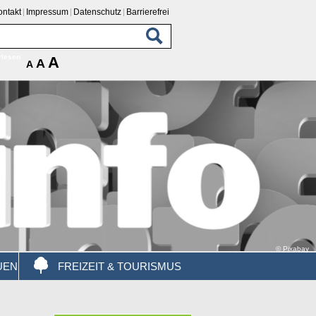
ontakt
Impressum
Datenschutz
Barrierefrei
rlesen
A
A
A
© Pixabay
UEN
FREIZEIT & TOURISMUS