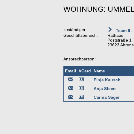
WOHNUNG: UMME
zuständiger
Team II -
Geschäftsbereich:
Rathaus
Poststraße 1
23623 Ahrens
Ansprechperson:
Email
VCard
Name
Finja Kausch
Anja Steen
Carina Sager