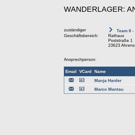
WANDERLAGER: A
zuständiger
Team II -
Geschäftsbereich:
Rathaus
Poststraße 1
23623 Ahrens
Ansprechperson:
Email
VCard
Name
Manja Harder
Marco Mantau