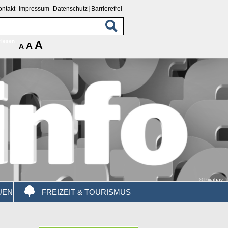
ontakt
Impressum
Datenschutz
Barrierefrei
rlesen
A
A
A
© Pixabay
UEN
FREIZEIT & TOURISMUS