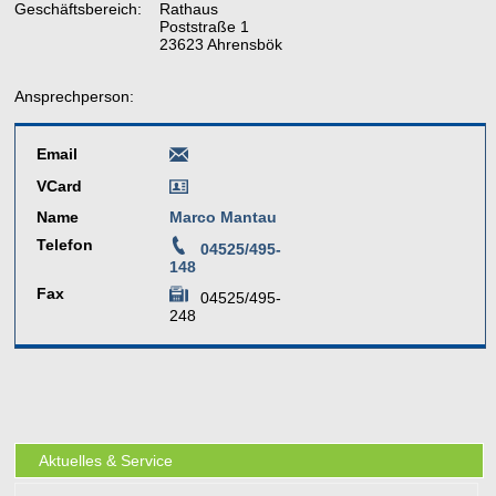
Geschäftsbereich:
Rathaus
Poststraße 1
23623 Ahrensbök
Ansprechperson:
Email
VCard
Name
Marco Mantau
Telefon
04525/495-
148
Fax
04525/495-
248
Aktuelles & Service