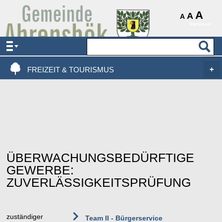
AKTUELLES & SERVICE
A
A
A
Vorlesen
VERWALTUNG & POLITIK
LEBEN, WOHNEN & BAUEN
FREIZEIT & TOURISMUS
ÜBERWACHUNGSBEDÜRFTIGE
GEWERBE:
ZUVERLÄSSIGKEITSPRÜFUNG
zuständiger
Team II - Bürgerservice