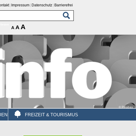
ontakt
Impressum
Datenschutz
Barrierefrei
rlesen
A
A
A
© Pixabay
UEN
FREIZEIT & TOURISMUS