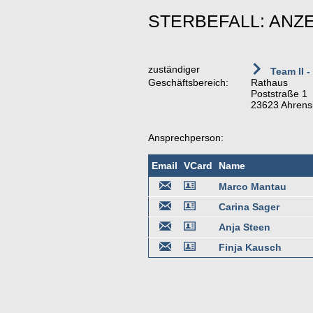
STERBEFALL: ANZ
zuständiger
Team II -
Geschäftsbereich:
Rathaus
Poststraße 1
23623 Ahrens
Ansprechperson:
Email
VCard
Name
Marco Mantau
Carina Sager
Anja Steen
Finja Kausch